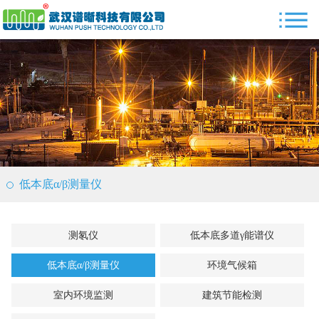
低本底α/β测量仪
测氡仪
低本底多道γ能谱仪
低本底α/β测量仪
环境气候箱
室内环境监测
建筑节能检测