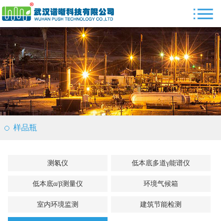
样品瓶
测氡仪
低本底多道γ能谱仪
低本底α/β测量仪
环境气候箱
室内环境监测
建筑节能检测